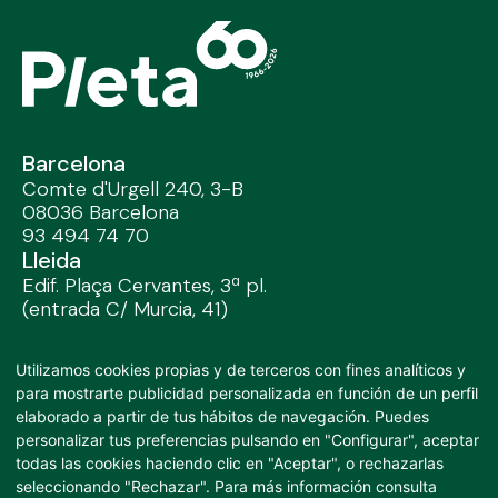
Barcelona
Comte d'Urgell 240, 3-B
08036 Barcelona
93 494 74 70
Lleida
Edif. Plaça Cervantes, 3ª pl.
(entrada C/ Murcia, 41)
25002 Lleida / 97 328 32 91
Madrid
Utilizamos cookies propias y de terceros con fines analíticos y
José Abascal, 44 4º
para mostrarte publicidad personalizada en función de un perfil
28003 Madrid
elaborado a partir de tus hábitos de navegación. Puedes
91 282 53 45
personalizar tus preferencias pulsando en "Configurar", aceptar
auditores@pleta.es
todas las cookies haciendo clic en "Aceptar", o rechazarlas
info@pleta.es
seleccionando "Rechazar". Para más información consulta