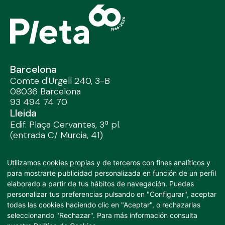
Barcelona
Comte d'Urgell 240, 3-B
08036 Barcelona
93 494 74 70
Lleida
Edif. Plaça Cervantes, 3ª pl.
(entrada C/ Murcia, 41)
25002 Lleida / 97 328 32 91
Madrid
Utilizamos cookies propias y de terceros con fines analíticos y
José Abascal, 44 4º
para mostrarte publicidad personalizada en función de un perfil
28003 Madrid
elaborado a partir de tus hábitos de navegación. Puedes
91 282 53 45
personalizar tus preferencias pulsando en "Configurar", aceptar
auditores@pleta.es
todas las cookies haciendo clic en "Aceptar", o rechazarlas
info@pleta.es
seleccionando "Rechazar". Para más información consulta
Linkedin