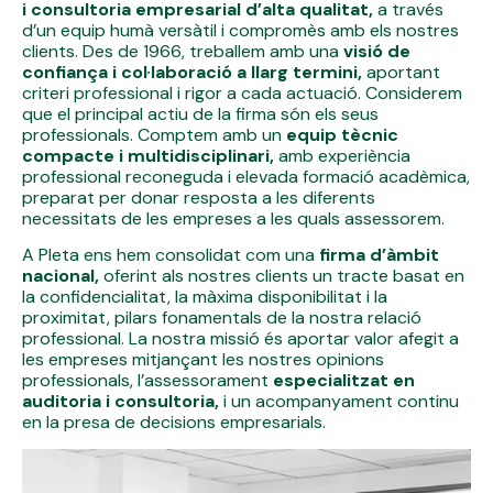
i consultoria empresarial d’alta qualitat,
a través
d’un equip humà versàtil i compromès amb els nostres
clients. Des de 1966, treballem amb una
visió de
confiança i col·laboració a llarg termini,
aportant
criteri professional i rigor a cada actuació. Considerem
que el principal actiu de la firma són els seus
professionals. Comptem amb un
equip tècnic
compacte i multidisciplinari,
amb experiència
professional reconeguda i elevada formació acadèmica,
preparat per donar resposta a les diferents
necessitats de les empreses a les quals assessorem.
A Pleta ens hem consolidat com una
firma d’àmbit
nacional,
oferint als nostres clients un tracte basat en
la confidencialitat, la màxima disponibilitat i la
proximitat, pilars fonamentals de la nostra relació
professional. La nostra missió és aportar valor afegit a
les empreses mitjançant les nostres opinions
professionals, l’assessorament
especialitzat en
auditoria i consultoria,
i un acompanyament continu
en la presa de decisions empresarials.