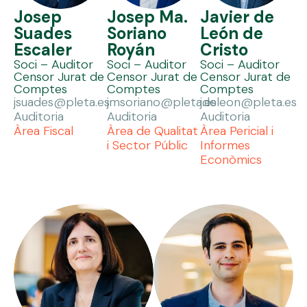
Josep
Josep Ma.
Javier de
Suades
Soriano
León de
Escaler
Royán
Cristo
Soci – Auditor
Soci – Auditor
Soci – Auditor
Censor Jurat de
Censor Jurat de
Censor Jurat de
Comptes
Comptes
Comptes
jsuades@pleta.es
jmsoriano@pleta.es
jdeleon@pleta.es
Auditoria
Auditoria
Auditoria
Àrea Fiscal
Àrea de Qualitat
Àrea Pericial i
i Sector Públic
Informes
Econòmics