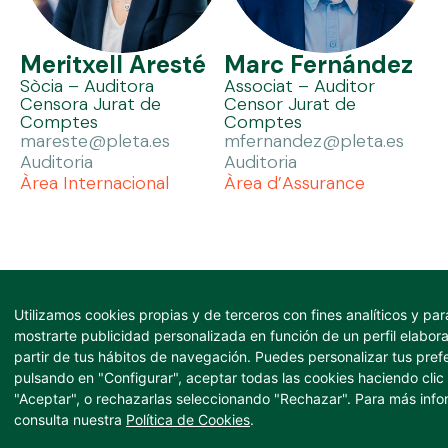
Meritxell Aresté
Marc Fernández
Sòcia – Auditora
Associat – Auditor
Censora Jurat de
Censor Jurat de
Comptes
Comptes
mareste@pleta.es
mfernandez@pleta.es
Auditoria
Auditoria
Àrea Internacional
Àrea d’Assurance
Utilizamos cookies propias y de terceros con fines analíticos y par
mostrarte publicidad personalizada en función de un perfil elabor
partir de tus hábitos de navegación. Puedes personalizar tus pref
pulsando en "Configurar", aceptar todas las cookies haciendo clic
"Aceptar", o rechazarlas seleccionando "Rechazar". Para más inf
Contacte.
consulta nuestra
Política de Cookies
.