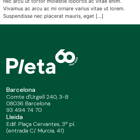
nec arcu ut tortor molestie lobortis ac vitae enim.
Vivamus ac arcu ac mi ornare varius vitae ut lorem.
Suspendisse nec placerat mauris, eget […]
Barcelona
Comte d'Urgell 240, 3-B
08036 Barcelona
93 494 74 70
Lleida
Edif. Plaça Cervantes, 3ª pl.
(entrada C/ Murcia, 41)
25002 Lleida / 97 328 32 91